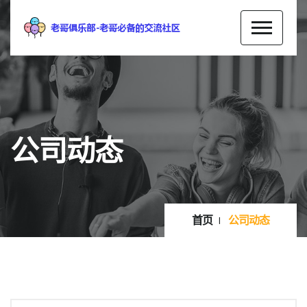
公司动态
首页
公司动态