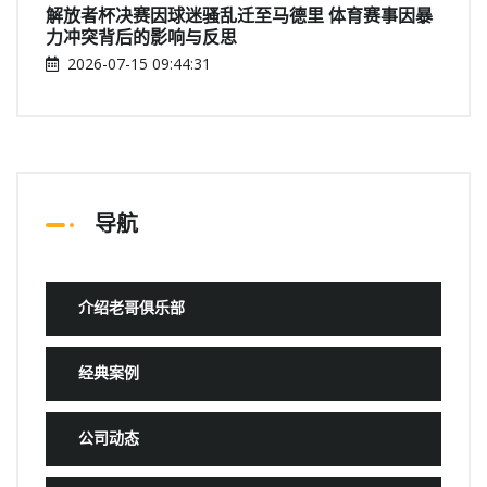
解放者杯决赛因球迷骚乱迁至马德里 体育赛事因暴
力冲突背后的影响与反思
2026-07-15 09:44:31
导航
介绍老哥俱乐部
经典案例
公司动态