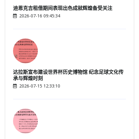
迪恩克吉租借期间表现出色成就辉煌备受关注
2026-07-16 09:45:34
达拉斯宣布建设世界杯历史博物馆 纪念足球文化传
承与辉煌时刻
2026-07-15 12:33:10