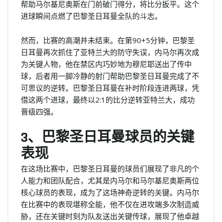
帮助马尔基尼奥斯在门前破门得分，将比分扳平。这个
进球瞬间点燃了巴黎圣日耳曼全队的斗志。
然而，比赛的高潮并未结束。在第90+5分钟，巴黎圣
日耳曼再次抓住了亚特兰大的防守失误，内马尔再次成
为关键人物，他在禁区内巧妙地为穆尼耶送出了传中
球，后者用一脚冷静的射门帮助巴黎圣日耳曼完成了不
可思议的逆转。巴黎圣日耳曼在补时阶段连进两球，凭
借这两个进球，最终以2:1的比分逆转亚特兰大，成功
晋级四强。
3、巴黎圣日耳曼球员的关键
表现
在这场比赛中，巴黎圣日耳曼的球员们展现了非凡的个
人能力和团队配合，尤其是内马尔和马尔基尼奥斯两位
核心球员的表现，成为了这场神奇逆转的关键。内马尔
在比赛中的表现堪称全能，他不仅在进攻端多次制造威
胁，还在关键时刻为队友送出关键传球，展现了他卓越