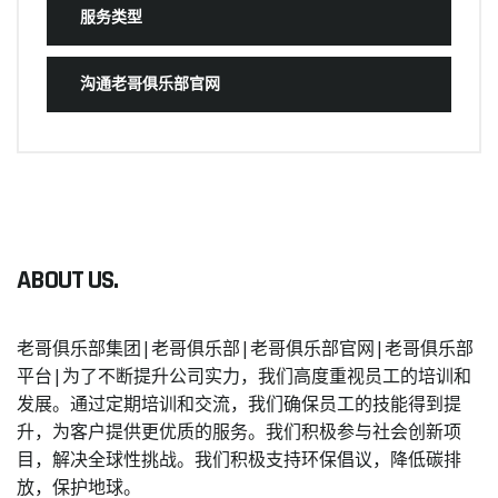
服务类型
沟通老哥俱乐部官网
ABOUT US.
老哥俱乐部集团|老哥俱乐部|老哥俱乐部官网|老哥俱乐部
平台|为了不断提升公司实力，我们高度重视员工的培训和
发展。通过定期培训和交流，我们确保员工的技能得到提
升，为客户提供更优质的服务。我们积极参与社会创新项
目，解决全球性挑战。我们积极支持环保倡议，降低碳排
放，保护地球。