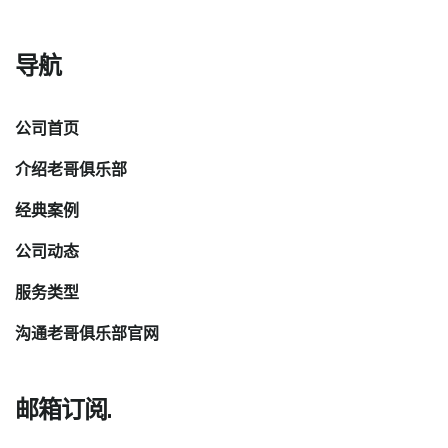
导航
公司首页
介绍老哥俱乐部
经典案例
公司动态
服务类型
沟通老哥俱乐部官网
邮箱订阅.