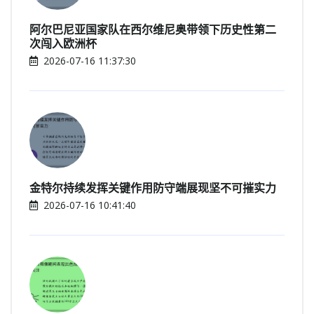
阿尔巴尼亚国家队在西尔维尼奥带领下历史性第二
次闯入欧洲杯
2026-07-16 11:37:30
金特尔持续发挥关键作用防守端展现坚不可摧实力
2026-07-16 10:41:40