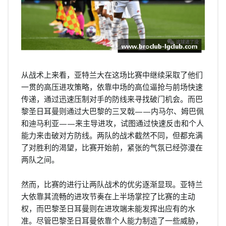
从战术上来看，亚特兰大在这场比赛中继续采取了他们
一贯的高压进攻策略，依靠中场的高位逼抢与前场快速
传递，通过迅速压制对手的防线来寻找破门机会。而巴
黎圣日耳曼则通过大巴黎的三叉戟——内马尔、姆巴佩
和迪马利亚——来主导进攻，试图通过快速反击和个人
能力来击破对方防线。两队的战术截然不同，但都充满
了对胜利的渴望，比赛开始前，紧张的气氛已经弥漫在
两队之间。
然而，比赛的进行让两队战术的优劣逐渐显现。亚特兰
大依靠其流畅的进攻节奏在上半场掌控了比赛的主动
权，而巴黎圣日耳曼则在进攻端未能发挥出应有的水
准。尽管巴黎圣日耳曼依靠个人能力制造了一些威胁，