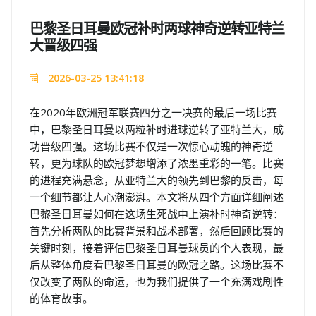
巴黎圣日耳曼欧冠补时两球神奇逆转亚特兰
大晋级四强
2026-03-25 13:41:18
在2020年欧洲冠军联赛四分之一决赛的最后一场比赛
中，巴黎圣日耳曼以两粒补时进球逆转了亚特兰大，成
功晋级四强。这场比赛不仅是一次惊心动魄的神奇逆
转，更为球队的欧冠梦想增添了浓墨重彩的一笔。比赛
的进程充满悬念，从亚特兰大的领先到巴黎的反击，每
一个细节都让人心潮澎湃。本文将从四个方面详细阐述
巴黎圣日耳曼如何在这场生死战中上演补时神奇逆转：
首先分析两队的比赛背景和战术部署，然后回顾比赛的
关键时刻，接着评估巴黎圣日耳曼球员的个人表现，最
后从整体角度看巴黎圣日耳曼的欧冠之路。这场比赛不
仅改变了两队的命运，也为我们提供了一个充满戏剧性
的体育故事。