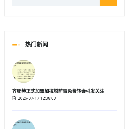
热门新闻
齐耶赫正式加盟加拉塔萨雷免费转会引发关注
2026-07-17 12:38:03