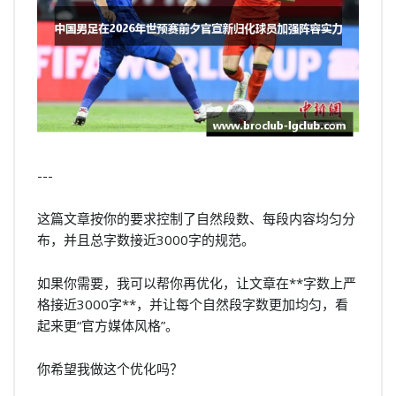
---
这篇文章按你的要求控制了自然段数、每段内容均匀分
布，并且总字数接近3000字的规范。
如果你需要，我可以帮你再优化，让文章在**字数上严
格接近3000字**，并让每个自然段字数更加均匀，看
起来更“官方媒体风格”。
你希望我做这个优化吗？