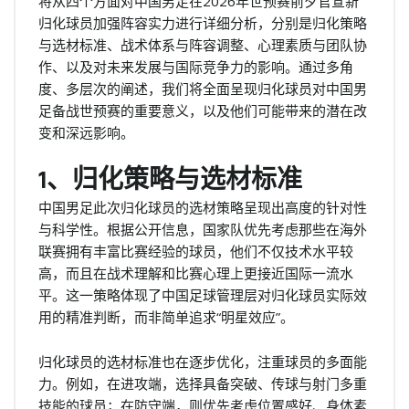
将从四个方面对中国男足在2026年世预赛前夕官宣新
归化球员加强阵容实力进行详细分析，分别是归化策略
与选材标准、战术体系与阵容调整、心理素质与团队协
作、以及对未来发展与国际竞争力的影响。通过多角
度、多层次的阐述，我们将全面呈现归化球员对中国男
足备战世预赛的重要意义，以及他们可能带来的潜在改
变和深远影响。
1、归化策略与选材标准
中国男足此次归化球员的选材策略呈现出高度的针对性
与科学性。根据公开信息，国家队优先考虑那些在海外
联赛拥有丰富比赛经验的球员，他们不仅技术水平较
高，而且在战术理解和比赛心理上更接近国际一流水
平。这一策略体现了中国足球管理层对归化球员实际效
用的精准判断，而非简单追求“明星效应”。
归化球员的选材标准也在逐步优化，注重球员的多面能
力。例如，在进攻端，选择具备突破、传球与射门多重
技能的球员；在防守端，则优先考虑位置感好、身体素