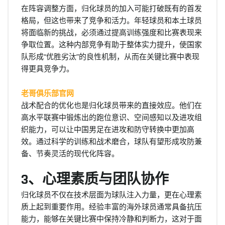
在阵容调整方面，归化球员的加入可能打破既有的首发
格局，但这也带来了竞争和活力。年轻球员和本土球员
将面临新的挑战，必须通过提高训练强度和比赛表现来
争取位置。这种内部竞争有助于整体实力提升，使国家
队形成“优胜劣汰”的良性机制，从而在关键比赛中表现
得更具竞争力。
老哥俱乐部官网
战术配合的优化也是归化球员带来的直接效应。他们在
高水平联赛中锻炼出的跑位意识、空间感知以及进攻组
织能力，可以让中国男足在进攻和防守转换中更加高
效。通过科学的训练和战术磨合，球队有望形成攻防兼
备、节奏灵活的现代化阵容。
3、心理素质与团队协作
归化球员不仅在技术层面为球队注入力量，更在心理素
质上起到重要作用。经验丰富的海外球员通常具备抗压
能力，能够在关键比赛中保持冷静和判断力，这对于面