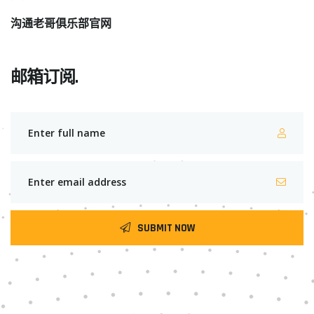
沟通老哥俱乐部官网
邮箱订阅.
SUBMIT NOW