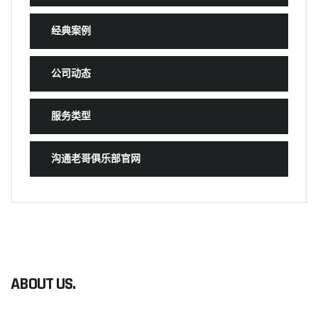
经典案例
公司动态
服务类型
沟通老哥俱乐部官网
ABOUT US.