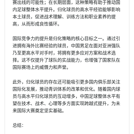
赛出线的可能性；在长期层面，这种策略有助于推动国
内足球整体水平提升。归化球员的高水平经验能够影响
本土球员，促进战术理解、训练方法和职业素养的提
高，从而形成良性循环。
国际竞争力的提升是归化策略的核心目标之一。通过引
进拥有海外比赛经验的球员，中国男足在面对亚洲强队
乃至更高水平对手时，将拥有更多应对方案和战术选
择。这不仅提升了球队的实战能力，也增强了国家队在
国际赛场上的威慑力和声誉。
此外，归化球员的存在还可能吸引更多国内俱乐部关注
国际化发展，推动青训体系的改革和优化。随着国内球
员与高水平归化球员的互动增多，中国足球整体水平有
望在技术、战术、心理等多方面实现跨越式提升，为未
来国际大赛奠定坚实基础。
总结：