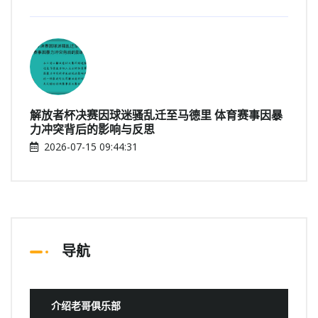
解放者杯决赛因球迷骚乱迁至马德里 体育赛事因暴
力冲突背后的影响与反思
2026-07-15 09:44:31
导航
介绍老哥俱乐部