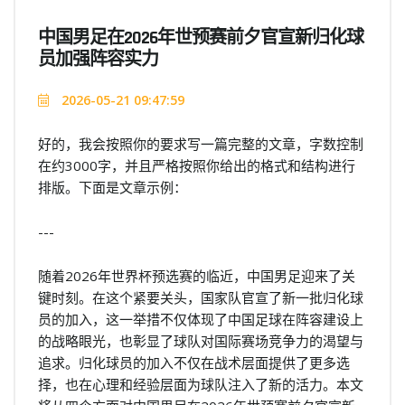
中国男足在2026年世预赛前夕官宣新归化球
员加强阵容实力
2026-05-21 09:47:59
好的，我会按照你的要求写一篇完整的文章，字数控制
在约3000字，并且严格按照你给出的格式和结构进行
排版。下面是文章示例：
---
随着2026年世界杯预选赛的临近，中国男足迎来了关
键时刻。在这个紧要关头，国家队官宣了新一批归化球
员的加入，这一举措不仅体现了中国足球在阵容建设上
的战略眼光，也彰显了球队对国际赛场竞争力的渴望与
追求。归化球员的加入不仅在战术层面提供了更多选
择，也在心理和经验层面为球队注入了新的活力。本文