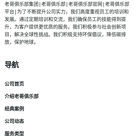
老哥俱乐部集团|老哥俱乐部|老哥俱乐部官网|老哥俱乐部
平台|为了不断提升公司实力，我们高度重视员工的培训和
发展。通过定期培训和交流，我们确保员工的技能得到提
升，为客户提供更优质的服务。我们积极参与社会创新项
目，解决全球性挑战。我们积极支持环保倡议，降低碳排
放，保护地球。
导航
公司首页
介绍老哥俱乐部
经典案例
公司动态
服务类型