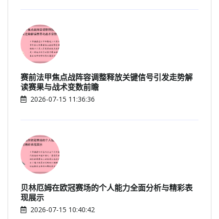
赛前法甲焦点战阵容调整释放关键信号引发走势解
读赛果与战术变数前瞻
2026-07-15 11:36:36
贝林厄姆在欧冠赛场的个人能力全面分析与精彩表
现展示
2026-07-15 10:40:42