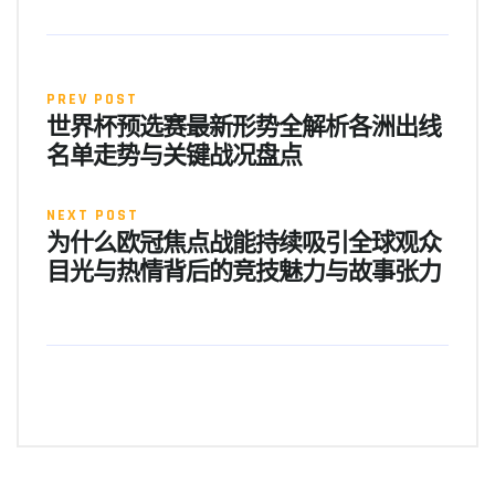
PREV POST
世界杯预选赛最新形势全解析各洲出线
名单走势与关键战况盘点
NEXT POST
为什么欧冠焦点战能持续吸引全球观众
目光与热情背后的竞技魅力与故事张力