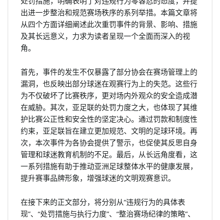
处罚措施，明确表明了对违规行为零容忍的态度，并提
出进一步整治和规范赛场秩序的系列举措。本篇文章将
从四个方面详细阐述此次重罚事件的背景、影响、措施
及其长远意义，力求为读者呈现一个全面而深入的视
角。
首先，事件的发生不仅暴露了部分协会在赛场管理上的
漏洞，也反映出部分球迷在观赛行为上的失范。这些行
为不仅破坏了比赛秩序，更对场内外观众的安全造成潜
在威胁。其次，亚足联的处罚力度之大，也体现了其维
护比赛公正性和安全性的坚定决心。通过罚款和制度性
约束，亚足联旨在建立更加规范、文明的足球环境。再
次，本次事件为各协会提供了警示，也促使其反思自身
管理和球迷教育机制的不足。最后，从长远角度看，这
一系列措施有助于推动亚洲足球整体水平的健康发展，
提升赛事品牌形象，增强球迷的文明观赛意识。
在接下来的正文部分，将分别从“违规行为的具体表
现”、“处罚措施与执行力度”、“整治赛场纪律的策略”、