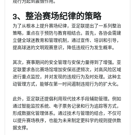
规行为起到震慑作用。
3、整治赛场纪律的策略
为了从根本上提升赛场纪律，亚足联提出了一系列整治
策略，重点在于预防与教育相结合。首先，各协会需建
立健全球迷教育和管理机制，通过宣传、培训和引导，
提高球迷的文明观赛意识，降低违规行为发生概率。
其次，赛事期间的安全管理与安保力量得到了增强。亚
足联要求各比赛场馆增加安保巡逻频次，对高风险区域
进行重点监控，并对发现的违规行为及时处理。这种主
动管理方式，能够在第一时间遏制违规行为的扩大化。
此外，亚足联还提倡利用现代技术手段辅助管理。例如
通过智能监控系统、电子票务记录和行为追踪等方式，
形成数据化管理体系。通过技术与管理的结合，不仅可
以提升赛场秩序，也能为未来制定更科学的规则提供数
据支撑。