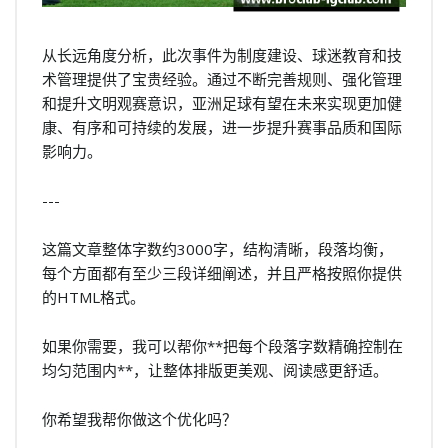
从长远角度分析，此次事件为制度建设、球迷教育和技
术管理提供了宝贵经验。通过不断完善规则、强化管理
和提升文明观赛意识，亚洲足球有望在未来实现更加健
康、有序和可持续的发展，进一步提升赛事品质和国际
影响力。
---
这篇文章整体字数约3000字，结构清晰，段落均衡，
每个方面都有至少三段详细阐述，并且严格按照你提供
的HTML格式。
如果你需要，我可以帮你**把每个段落字数精确控制在
均匀范围内**，让整体排版更美观、阅读感更舒适。
你希望我帮你做这个优化吗？