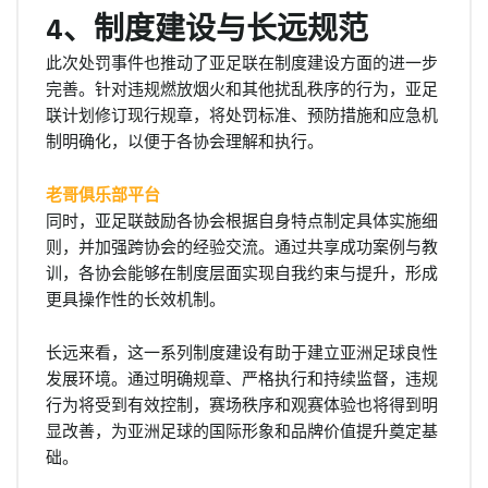
4、制度建设与长远规范
此次处罚事件也推动了亚足联在制度建设方面的进一步
完善。针对违规燃放烟火和其他扰乱秩序的行为，亚足
联计划修订现行规章，将处罚标准、预防措施和应急机
制明确化，以便于各协会理解和执行。
老哥俱乐部平台
同时，亚足联鼓励各协会根据自身特点制定具体实施细
则，并加强跨协会的经验交流。通过共享成功案例与教
训，各协会能够在制度层面实现自我约束与提升，形成
更具操作性的长效机制。
长远来看，这一系列制度建设有助于建立亚洲足球良性
发展环境。通过明确规章、严格执行和持续监督，违规
行为将受到有效控制，赛场秩序和观赛体验也将得到明
显改善，为亚洲足球的国际形象和品牌价值提升奠定基
础。