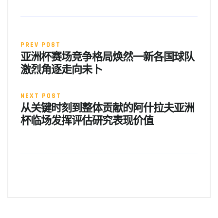
PREV POST
亚洲杯赛场竞争格局焕然一新各国球队
激烈角逐走向未卜
NEXT POST
从关键时刻到整体贡献的阿什拉夫亚洲
杯临场发挥评估研究表现价值