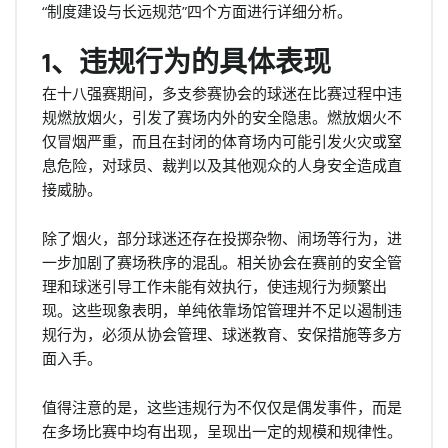
“制度建设与长远规范”四个方面进行详细分析。
1、违规行为的具体表现
在十八强赛期间，多支参赛协会的球迷在比赛过程中违
规燃放烟火，引发了赛场内外的安全隐患。燃放烟火不
仅冒烟严重，而且在封闭的体育场内可能引发火灾或窒
息危险，对球员、裁判以及其他观众的人身安全造成直
接威胁。
除了烟火，部分球迷还存在投掷杂物、闹场等行为，进
一步加剧了赛场秩序的混乱。相关协会在赛前的安全管
理和球迷引导工作未能有效执行，使违规行为频繁出
现。这些现象表明，单纯依靠场馆管理并不足以遏制违
规行为，必须从协会管理、球迷教育、安保措施等多方
面入手。
值得注意的是，这些违规行为不仅仅是偶发事件，而是
在多场比赛中均有出现，呈现出一定的规模和规律性。