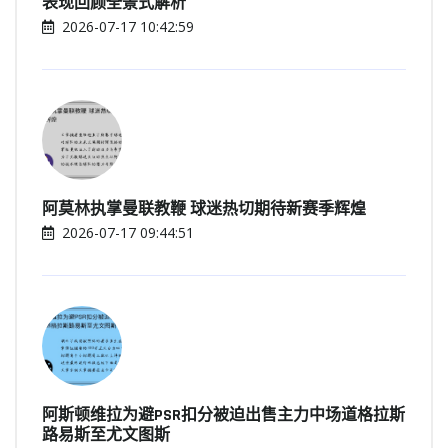
表现回顾全景式解析
2026-07-17 10:42:59
阿莫林执掌曼联教鞭 球迷热切期待新赛季辉煌
2026-07-17 09:44:51
阿斯顿维拉为避PSR扣分被迫出售主力中场道格拉斯
路易斯至尤文图斯