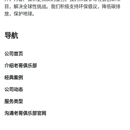
目，解决全球性挑战。我们积极支持环保倡议，降低碳排
放，保护地球。
导航
公司首页
介绍老哥俱乐部
经典案例
公司动态
服务类型
沟通老哥俱乐部官网