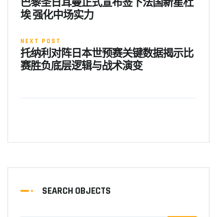
巴黎圣日耳曼正式宣布签下法国新星杜
埃 强化中场实力
NEXT POST
托纳利对阵日本世预赛关键数据揭示比
赛胜负底层逻辑与战术演变
SEARCH OBJECTS