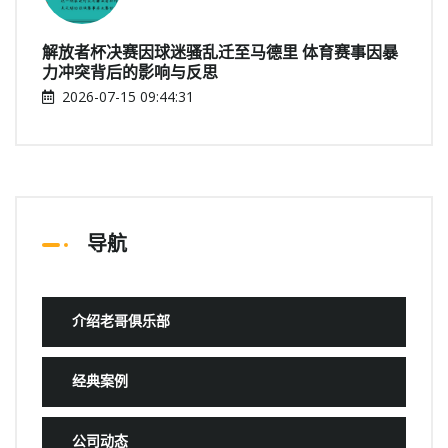
解放者杯决赛因球迷骚乱迁至马德里 体育赛事因暴
力冲突背后的影响与反思
2026-07-15 09:44:31
导航
介绍老哥俱乐部
经典案例
公司动态