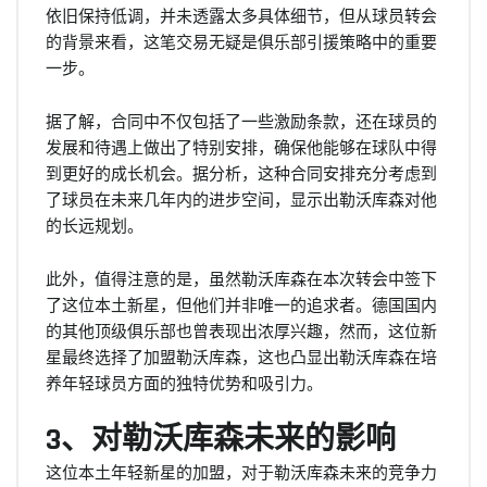
依旧保持低调，并未透露太多具体细节，但从球员转会
的背景来看，这笔交易无疑是俱乐部引援策略中的重要
一步。
据了解，合同中不仅包括了一些激励条款，还在球员的
发展和待遇上做出了特别安排，确保他能够在球队中得
到更好的成长机会。据分析，这种合同安排充分考虑到
了球员在未来几年内的进步空间，显示出勒沃库森对他
的长远规划。
此外，值得注意的是，虽然勒沃库森在本次转会中签下
了这位本土新星，但他们并非唯一的追求者。德国国内
的其他顶级俱乐部也曾表现出浓厚兴趣，然而，这位新
星最终选择了加盟勒沃库森，这也凸显出勒沃库森在培
养年轻球员方面的独特优势和吸引力。
3、对勒沃库森未来的影响
这位本土年轻新星的加盟，对于勒沃库森未来的竞争力