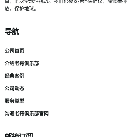
目，解决全球性挑战。我们积极支持环保倡议，降低碳排
放，保护地球。
导航
公司首页
介绍老哥俱乐部
经典案例
公司动态
服务类型
沟通老哥俱乐部官网