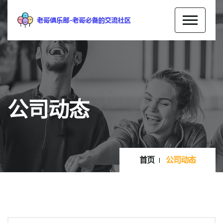
公司动态
首页
公司动态