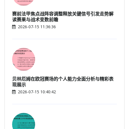
赛前法甲焦点战阵容调整释放关键信号引发走势解
读赛果与战术变数前瞻
2026-07-15 11:36:36
贝林厄姆在欧冠赛场的个人能力全面分析与精彩表
现展示
2026-07-15 10:40:42