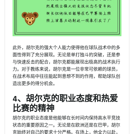
此外，胡尔克的强大个人能力使得他在球队战术中的多
面性得到了充分展现。无论是单打独斗的突破，还是参
与快速反击的配合，胡尔克都能展现出极高的战术执行
力。对于教练来说，胡尔克是一位非常可依赖的球员，
在战术布局中往往能起到意想不到的作用，帮助球队创
造出更多的得分机会。
4、胡尔克的职业态度和热爱
比赛的精神
胡尔克的职业态度是他能够在长时间内保持高水平竞技
状态的重要原因之一。无论是在欧洲还是在巴甲，胡尔
克始终对自己的要求十分严格。在场上，他全力以赴，