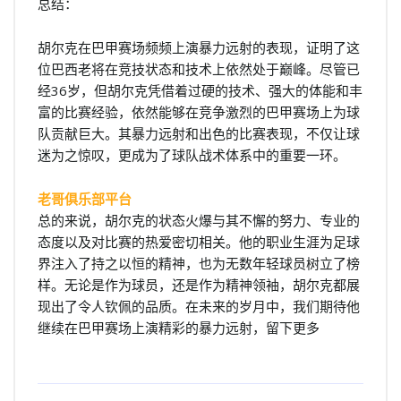
总结：
胡尔克在巴甲赛场频频上演暴力远射的表现，证明了这
位巴西老将在竞技状态和技术上依然处于巅峰。尽管已
经36岁，但胡尔克凭借着过硬的技术、强大的体能和丰
富的比赛经验，依然能够在竞争激烈的巴甲赛场上为球
队贡献巨大。其暴力远射和出色的比赛表现，不仅让球
迷为之惊叹，更成为了球队战术体系中的重要一环。
老哥俱乐部平台
总的来说，胡尔克的状态火爆与其不懈的努力、专业的
态度以及对比赛的热爱密切相关。他的职业生涯为足球
界注入了持之以恒的精神，也为无数年轻球员树立了榜
样。无论是作为球员，还是作为精神领袖，胡尔克都展
现出了令人钦佩的品质。在未来的岁月中，我们期待他
继续在巴甲赛场上演精彩的暴力远射，留下更多