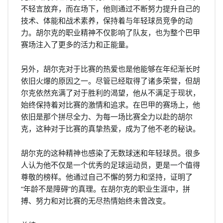
不轻言放弃，而在场下，他则通过不断努力提升自己的
技术、体能和战术素养，保持着与年轻球员竞争的动
力。胡尔克的职业精神不仅影响了队友，也为整个巴甲
赛场注入了更多的活力和正能量。
另外，胡尔克对于比赛的热爱也是他能够在年纪渐长时
依旧火爆的原因之一。尽管已经取得了诸多荣誉，但胡
尔克依然充满了对于胜利的渴望，他从不满足于现状，
始终保持着对比赛的激情和追求。在巴甲的赛场上，他
依旧是那个拼尽全力、为每一场比赛全力以赴的胡尔
克，这种对于比赛的真挚热爱，成为了他不老的秘诀。
胡尔克的这种精神也感染了无数球迷和年轻球员。很多
人认为他不仅是一个优秀的足球运动员，更是一个值得
尊敬的榜样。他通过自己不懈的努力和坚持，证明了
“年龄不是障碍”的真理。在胡尔克的职业生涯中，拼
搏、努力和对比赛的无尽热情始终未曾改变。