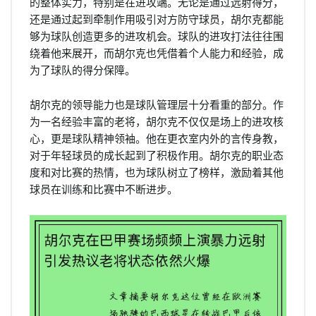
的整体实力，特别是在进攻端。无论是通过远射得分，
还是通过起到牵制作用吸引对方防守球员，胡尔克都能
够为球队创造更多的进攻机会。球队的进攻打法往往围
绕着他来展开，而胡尔克也凭借着个人能力和经验，成
为了球队的得分保障。
胡尔克的领导能力也是球队管理层十分看重的部分。作
为一名经验丰富的老将，胡尔克不仅仅是场上的进攻核
心，更是球队精神领袖。他在更衣室内外的言传身教，
对于年轻球员的成长起到了积极作用。胡尔克的职业态
度和对比赛的热情，也为球队树立了榜样，激励着其他
球员在训练和比赛中不断进步。