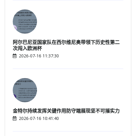
阿尔巴尼亚国家队在西尔维尼奥带领下历史性第二
次闯入欧洲杯
2026-07-16 11:37:30
金特尔持续发挥关键作用防守端展现坚不可摧实力
2026-07-16 10:41:40