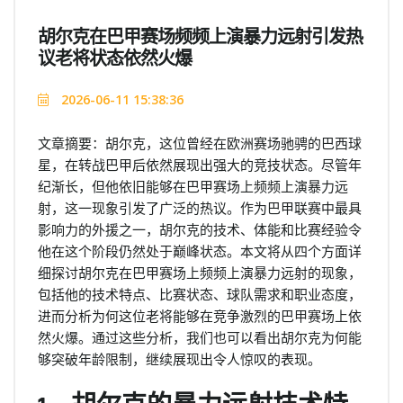
胡尔克在巴甲赛场频频上演暴力远射引发热
议老将状态依然火爆
2026-06-11 15:38:36
文章摘要：胡尔克，这位曾经在欧洲赛场驰骋的巴西球
星，在转战巴甲后依然展现出强大的竞技状态。尽管年
纪渐长，但他依旧能够在巴甲赛场上频频上演暴力远
射，这一现象引发了广泛的热议。作为巴甲联赛中最具
影响力的外援之一，胡尔克的技术、体能和比赛经验令
他在这个阶段仍然处于巅峰状态。本文将从四个方面详
细探讨胡尔克在巴甲赛场上频频上演暴力远射的现象，
包括他的技术特点、比赛状态、球队需求和职业态度，
进而分析为何这位老将能够在竞争激烈的巴甲赛场上依
然火爆。通过这些分析，我们也可以看出胡尔克为何能
够突破年龄限制，继续展现出令人惊叹的表现。