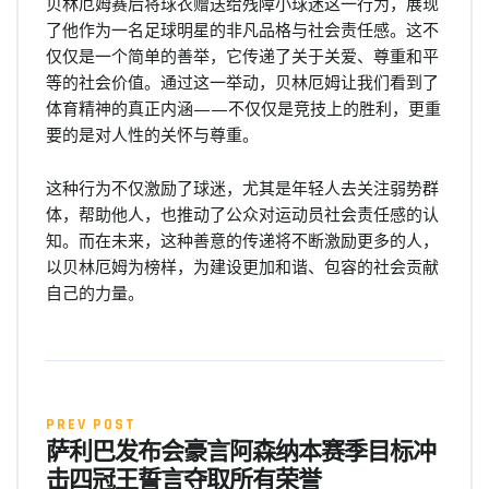
贝林厄姆赛后将球衣赠送给残障小球迷这一行为，展现
了他作为一名足球明星的非凡品格与社会责任感。这不
仅仅是一个简单的善举，它传递了关于关爱、尊重和平
等的社会价值。通过这一举动，贝林厄姆让我们看到了
体育精神的真正内涵——不仅仅是竞技上的胜利，更重
要的是对人性的关怀与尊重。
这种行为不仅激励了球迷，尤其是年轻人去关注弱势群
体，帮助他人，也推动了公众对运动员社会责任感的认
知。而在未来，这种善意的传递将不断激励更多的人，
以贝林厄姆为榜样，为建设更加和谐、包容的社会贡献
自己的力量。
PREV POST
萨利巴发布会豪言阿森纳本赛季目标冲
击四冠王誓言夺取所有荣誉