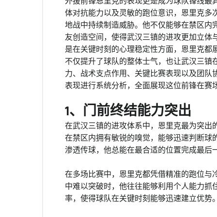
外援前锋恩里克的表现更是成为球队锋线最
体对抗能力以及灵敏的跑位意识，恩里克多
地战中持续制造威胁。他不仅能够在禁区内
友创造空间，使得武汉三镇的进攻更加立体
是在关键时刻的心理稳定性方面，恩里克都
不仅提升了球队的整体士气，也让武汉三镇
力、战术支点作用、关键比赛表现以及团队
表现进行系统分析，全面展现这位前锋在赛
1、门前终结能力突出
在武汉三镇的进攻体系中，恩里克最为突出
在禁区内拥有敏锐的嗅觉，能够迅速判断球
渗透传球，他总能在最合适的位置完成最后
在多场比赛中，恩里克都凭借精准的跑位与
中难以突破时，他往往能够利用个人能力抓
率，使得球队在关键时刻能够迅速建立优势