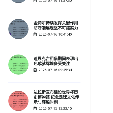
2026-07-16 11:37:30
金特尔持续发挥关键作用
防守端展现坚不可摧实力
2026-07-16 10:41:40
迪恩克吉租借期间表现出
色成就辉煌备受关注
2026-07-16 09:45:34
达拉斯宣布建设世界杯历
史博物馆 纪念足球文化传
承与辉煌时刻
2026-07-15 12:33:10