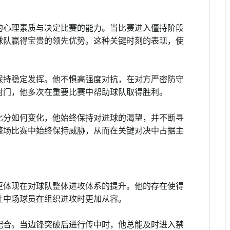
的心理素质与决定比赛的能力。当比赛进入僵持阶段
球队赢得宝贵的领先优势。这种关键时刻的表现，使
保持稳定发挥。他不惧高强度对抗，在对方严密防守
射门，他多次在重要比赛中帮助球队取得胜利。
比分如何变化，他始终保持对进球的渴望，并不断寻
整场比赛中始终保持威胁，从而在关键对决中占据主
更体现在对球队整体进攻体系的提升。他的存在使得
让中场球员在组织进攻时更加从容。
配合。当边锋突破后进行传中时，他总能及时进入禁