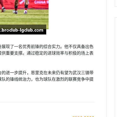
分展现了一名优秀前锋的综合实力。他不仅具备出色
提供重要支撑。通过稳定的进球效率与积极的场上表
合的进一步提升，恩里克在未来仍有望为武汉三镇带
球队的锋线统治力，也为球队在激烈的联赛竞争中提