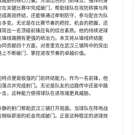
具威胁的核心力量。凭借出色的门前嗅觉、强悍的身
次在关键比赛中完成破门，帮助球队在攻防转换与阵
完成高效终结，还能够通过牵制防守、参与配合为队
与多变。无论是在比赛节奏的把控、机会的把握，还
展现出一名顶级前锋应有的综合素质。他的持续进球
在锋线端拥有更强的统治力。本文将从锋线终结能
协同贡献四个方面，对恩里克在武汉三镇阵中的突出
场上不断破门、掌控进攻节奏的卓越价值。
的特点便是极强的门前终结能力。作为一名前锋，他
的落点并完成射门。无论是队友的边路传中还是中路
一击，这种能力使得球队在进攻端更具威胁。
冷静的射门帮助武汉三镇打开局面。当球队在阵地战
住稍纵即逝的机会完成破门。正是这种稳定的进球效
。