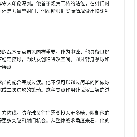
样令人印象深刻。他善于观察门将的站位，在射门时
射还是力量型射门，他都能根据实际情况做出快速判
演的战术支点角色同样重要。作为中锋，他具备良好
下稳定控球，为队友创造进攻空间。通过背身拿球和
衔接点。
球员的配合完成过渡。他不仅可以通过简单的回做球
完成二次进攻的策动。这种支点作用让武汉三镇的进
对方防线。防守球员往往需要投入更多精力限制他的
得更多突破和射门机会。从整体战术角度来看，他的