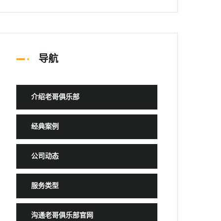
导航
介绍老哥俱乐部
经典案例
公司动态
服务类型
沟通老哥俱乐部官网