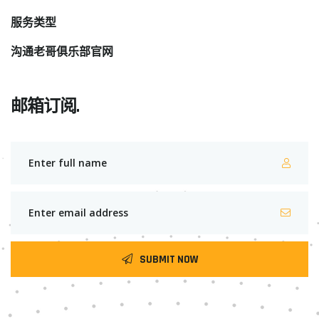
服务类型
沟通老哥俱乐部官网
邮箱订阅.
SUBMIT NOW