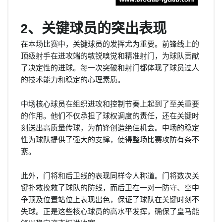
2、关键球员的突出表现
在本场比赛中，关键球员的发挥尤为重要。前锋线上的
顶级射手在进攻端的敏锐嗅觉和精准射门，为球队贡献
了决定性的进球。每一次突破和射门都体现了球员过人
的技术能力和稳定的心理素质。
中场核心球员在组织进攻和控制节奏上起到了至关重要
的作用。他们不仅承担了球权调度的责任，还在关键时
刻送出高质量传球，为前锋创造绝佳机会。中场的稳定
性为球队提供了强大的支撑，使得整场比赛攻防有条不
紊。
此外，门将和后卫线的表现同样令人称道。门将数次关
键扑救挽救了球队的防线，而后卫在一对一防守、空中
争顶及位置站位上表现出色，保证了球队在关键时刻不
失球。正是这些核心球员的高水平发挥，确保了皇马能