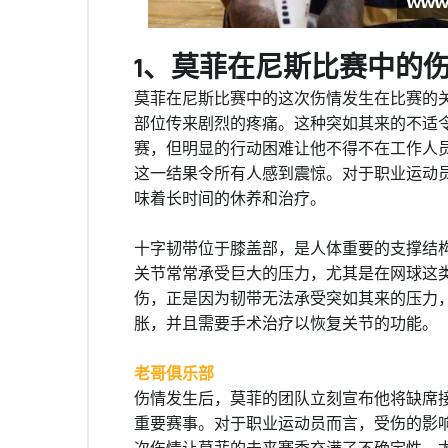
1、莫菲在尼斯比赛中的
莫菲在尼斯比赛中的这次伤情发生在比赛的
部位传来剧烈的疼痛。这种突如其来的不适
赛，但明显的行动困难让他不得不在工作人
这一结果令所有人感到震惊。对于职业运动
味着长时间的休养和治疗。
十字韧带位于膝盖部，是人体重要的支撑结
关节常常承受巨大的压力，尤其是在网球这
伤，正是因为韧带无法承受突如其来的压力
胀，并且需要手术治疗以恢复关节的功能。
老哥俱乐部
伤情发生后，莫菲的团队立刻宣布他将缺席
重要赛事。对于职业运动员而言，受伤的影