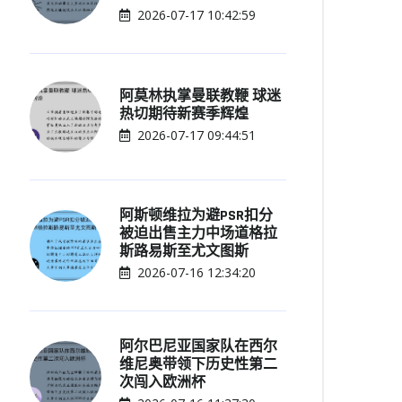
2026-07-17 10:42:59
阿莫林执掌曼联教鞭 球迷
热切期待新赛季辉煌
2026-07-17 09:44:51
阿斯顿维拉为避PSR扣分
被迫出售主力中场道格拉
斯路易斯至尤文图斯
2026-07-16 12:34:20
阿尔巴尼亚国家队在西尔
维尼奥带领下历史性第二
次闯入欧洲杯