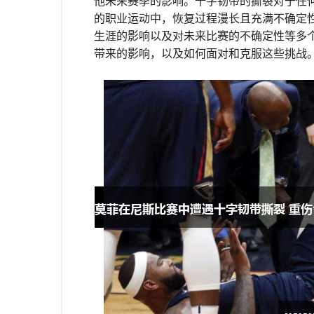
他未来赛季的影响。十字韧带的撕裂对于任
的职业运动中，恢复过程漫长且充满不确定
生涯的影响以及对未来比赛的不确定性等多
带来的影响，以及如何面对和克服这些挑战