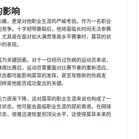
的影响
伤痛，更是对他职业生涯的严峻考验。作为一名职业
的竞争。十字韧带撕裂后，他将面临长时间无法参赛
。尤其是在面对如大满贯等高水平赛事时，莫菲的状
中的表现。
成为关键因素。对于一位经历过伤病的运动员来说，
缺席比赛后，运动员需要面对比赛节奏的重新适应、
状态都可能影响莫菲的发挥，甚至导致新的伤病发
同样是他能否成功复出的关键。
能力逐渐下降，这对莫菲的职业生涯来说也构成了一
佳状态，他可能会面临职业生涯的提前衰退。在网球
状态，很难迅速恢复到顶尖水平，这使得莫菲未来的