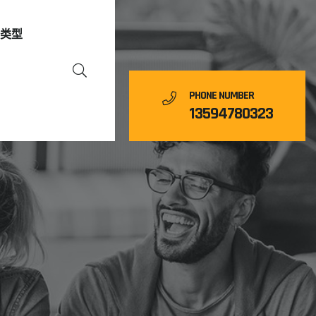
务类型
PHONE NUMBER
13594780323