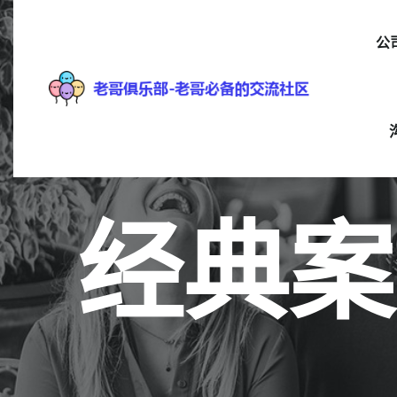
公
经典案