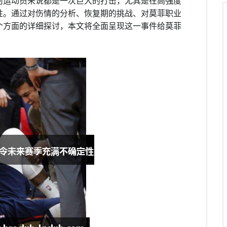
何运动员来说都是一次巨大的打击，尤其是在高强度
性。通过对伤情的分析、恢复期的挑战、对莫菲职业
个方面的详细探讨，本文将全面呈现这一事件给莫菲
。