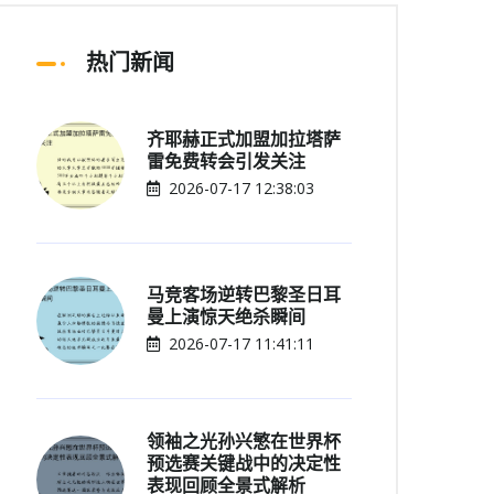
热门新闻
齐耶赫正式加盟加拉塔萨
雷免费转会引发关注
2026-07-17 12:38:03
马竞客场逆转巴黎圣日耳
曼上演惊天绝杀瞬间
2026-07-17 11:41:11
领袖之光孙兴慜在世界杯
预选赛关键战中的决定性
表现回顾全景式解析