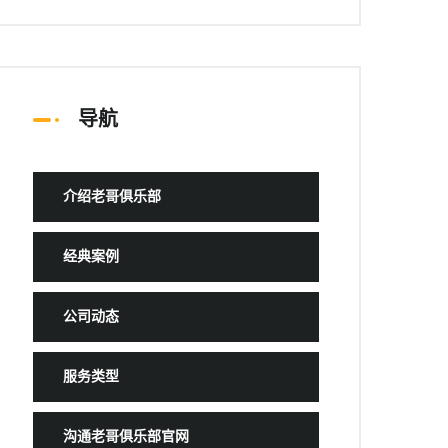
导航
介绍老哥俱乐部
经典案例
公司动态
服务类型
沟通老哥俱乐部官网