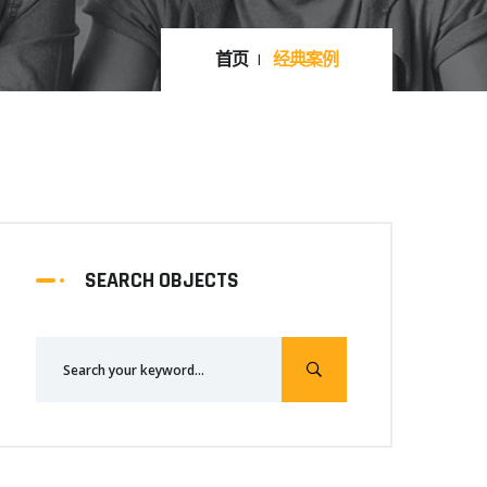
首页
经典案例
SEARCH OBJECTS