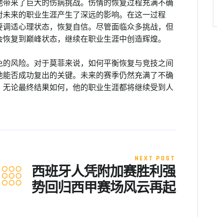
他带来了巨大的伤病挑战。伤情的恢复过程充满不确
对未来的职业生涯产生了深远的影响。在这一过程
要调适心理状态，恢复自信。尽管面临众多挑战，但
会恢复到巅峰状态，继续在职业生涯中创造辉煌。
免的风险。对于莫菲来说，如何平衡恢复与竞技之间
他能否成功复出的关键。未来的赛季仍然充满了不确
。无论最终结果如何，他的职业生涯都将继续受到人
NEXT POST
西班牙人凭附加赛胜利强
势回归西甲赛场风云再起