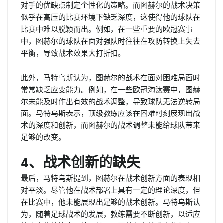
对手的优缺点制定个性化的策略。而图赫尔的战术决策
似乎在高压的比赛环境下缺乏深度，这使得他的球队在
比赛中难以脱颖而出。例如，在一些重要的欧冠赛事
中，图赫尔的球队在面对强队时往往在攻防转换上失去
平衡，导致战术效果大打折扣。
此外，马特乌斯认为，图赫尔的战术在面对困难局面时
常常缺乏应变能力。例如，在一些欧冠淘汰赛中，图赫
尔未能及时作出有效的战术调整，导致球队无法逆转局
面。马特乌斯表示，顶级教练应该在困难时刻展现出战
术的深度和创新，而图赫尔的战术调整未能给球队带来
足够的改变。
4、战术创新的缺失
最后，马特乌斯提到，图赫尔在战术创新方面的表现相
对平淡。尽管他在战术部署上具有一定的理论深度，但
在比赛中，他未能展现出足够的战术创新。马特乌斯认
为，随着足球战术的发展，教练需要不断创新，以适应