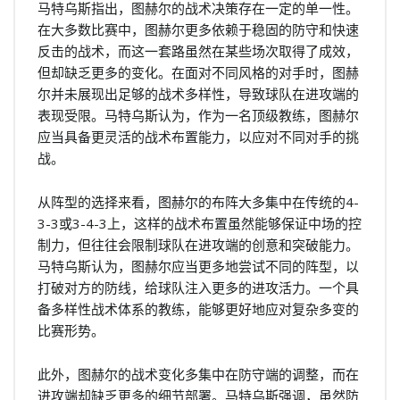
马特乌斯指出，图赫尔的战术决策存在一定的单一性。
在大多数比赛中，图赫尔更多依赖于稳固的防守和快速
反击的战术，而这一套路虽然在某些场次取得了成效，
但却缺乏更多的变化。在面对不同风格的对手时，图赫
尔并未展现出足够的战术多样性，导致球队在进攻端的
表现受限。马特乌斯认为，作为一名顶级教练，图赫尔
应当具备更灵活的战术布置能力，以应对不同对手的挑
战。
从阵型的选择来看，图赫尔的布阵大多集中在传统的4-
3-3或3-4-3上，这样的战术布置虽然能够保证中场的控
制力，但往往会限制球队在进攻端的创意和突破能力。
马特乌斯认为，图赫尔应当更多地尝试不同的阵型，以
打破对方的防线，给球队注入更多的进攻活力。一个具
备多样性战术体系的教练，能够更好地应对复杂多变的
比赛形势。
此外，图赫尔的战术变化多集中在防守端的调整，而在
进攻端却缺乏更多的细节部署。马特乌斯强调，虽然防