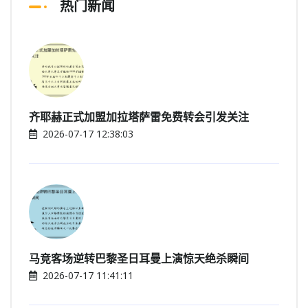
热门新闻
齐耶赫正式加盟加拉塔萨雷免费转会引发关注
2026-07-17 12:38:03
马竞客场逆转巴黎圣日耳曼上演惊天绝杀瞬间
2026-07-17 11:41:11