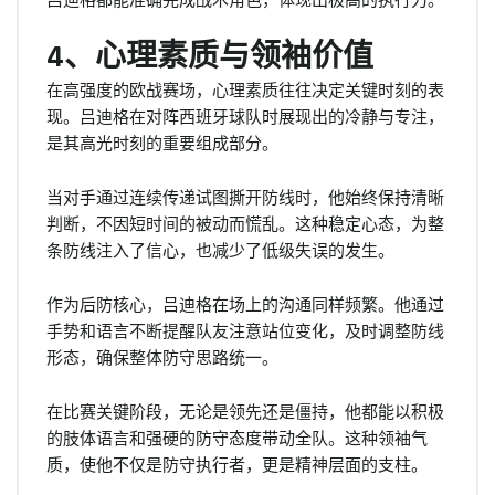
4、心理素质与领袖价值
在高强度的欧战赛场，心理素质往往决定关键时刻的表
现。吕迪格在对阵西班牙球队时展现出的冷静与专注，
是其高光时刻的重要组成部分。
当对手通过连续传递试图撕开防线时，他始终保持清晰
判断，不因短时间的被动而慌乱。这种稳定心态，为整
条防线注入了信心，也减少了低级失误的发生。
作为后防核心，吕迪格在场上的沟通同样频繁。他通过
手势和语言不断提醒队友注意站位变化，及时调整防线
形态，确保整体防守思路统一。
在比赛关键阶段，无论是领先还是僵持，他都能以积极
的肢体语言和强硬的防守态度带动全队。这种领袖气
质，使他不仅是防守执行者，更是精神层面的支柱。