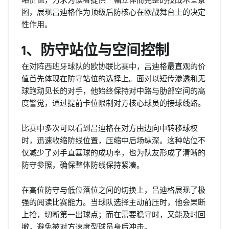
图，展现吕迪格作为顶级后防核心在欧战舞台上的决定
性作用。
1、防守站位与空间控制
在对阵西班牙球队的欧协联比赛中，吕迪格最直观的价
值首先体现在防守站位的选择上。面对以短传渗透和无
球跑动见长的对手，他始终保持对中路与肋部空间的高
度警觉，通过提前卡位限制对方核心球员的接球线路。
比赛中多次可以看到吕迪格在对方由边向中转移球权
时，迅速收缩防线位置，压缩中后场纵深。这种站位不
仅减少了对手直塞球的成功率，也为队友形成了清晰的
防守参照，确保整体防线保持紧凑。
在高位防守与低位落位之间的切换上，吕迪格展现了极
强的阅读比赛能力。当球队选择主动前压时，他会果断
上抢，切断第一出球点；而在需要稳守时，又能及时回
撤，避免被对方速度型球员身后冲击。