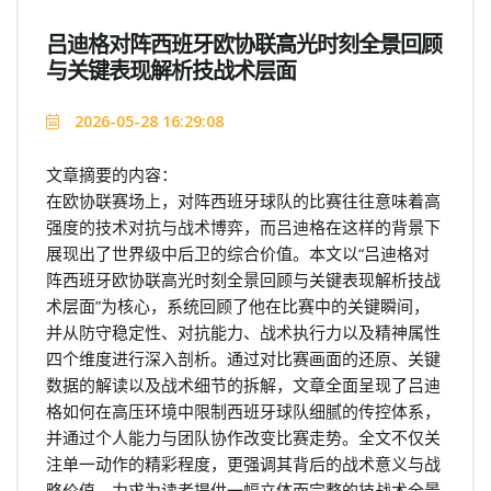
吕迪格对阵西班牙欧协联高光时刻全景回顾
与关键表现解析技战术层面
2026-05-28 16:29:08
文章摘要的内容：
在欧协联赛场上，对阵西班牙球队的比赛往往意味着高
强度的技术对抗与战术博弈，而吕迪格在这样的背景下
展现出了世界级中后卫的综合价值。本文以“吕迪格对
阵西班牙欧协联高光时刻全景回顾与关键表现解析技战
术层面”为核心，系统回顾了他在比赛中的关键瞬间，
并从防守稳定性、对抗能力、战术执行力以及精神属性
四个维度进行深入剖析。通过对比赛画面的还原、关键
数据的解读以及战术细节的拆解，文章全面呈现了吕迪
格如何在高压环境中限制西班牙球队细腻的传控体系，
并通过个人能力与团队协作改变比赛走势。全文不仅关
注单一动作的精彩程度，更强调其背后的战术意义与战
略价值，力求为读者提供一幅立体而完整的技战术全景