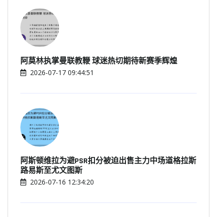
阿莫林执掌曼联教鞭 球迷热切期待新赛季辉煌
2026-07-17 09:44:51
阿斯顿维拉为避PSR扣分被迫出售主力中场道格拉斯
路易斯至尤文图斯
2026-07-16 12:34:20