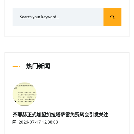
热门新闻
齐耶赫正式加盟加拉塔萨雷免费转会引发关注
2026-07-17 12:38:03