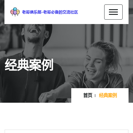
经典案例
首页
经典案例