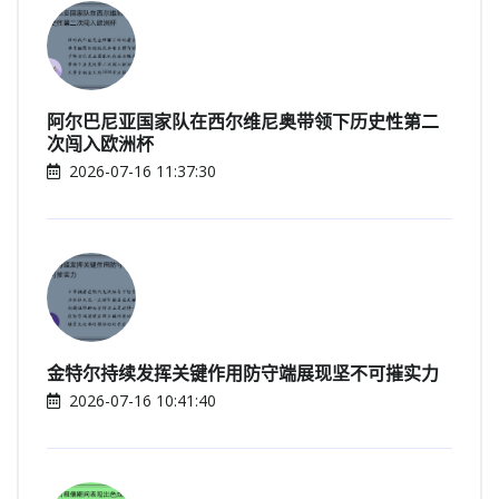
阿尔巴尼亚国家队在西尔维尼奥带领下历史性第二
次闯入欧洲杯
2026-07-16 11:37:30
金特尔持续发挥关键作用防守端展现坚不可摧实力
2026-07-16 10:41:40