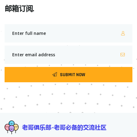
邮箱订阅.
SUBMIT NOW