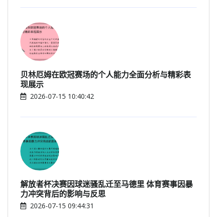
贝林厄姆在欧冠赛场的个人能力全面分析与精彩表
现展示
2026-07-15 10:40:42
解放者杯决赛因球迷骚乱迁至马德里 体育赛事因暴
力冲突背后的影响与反思
2026-07-15 09:44:31