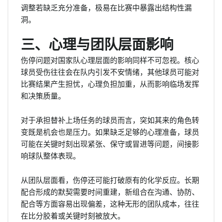
调整若缺乏充分准备，极易在比赛中暴露出结构性漏
洞。
三、心理与团队层面影响
伤停问题对国家队心理层面的影响同样不可忽视。核心
球员受伤往往会在队内引发不安情绪，其他球员可能对
比赛结果产生担忧，心理负担加重，从而影响临场发挥
和决策质量。
对于承担替补上场任务的球员而言，突如其来的角色转
变既是机会也是压力。如果缺乏足够的心理准备，球员
可能在关键时刻出现紧张、保守或冒进等问题，间接影
响球队整体表现。
从团队层面看，伤停还可能打破原有的化学反应。长期
配合形成的默契需要时间重建，新组合在沟通、协防、
配合等方面容易出现偏差，这种无形的团队成本，往往
在比分胶着或关键时刻被放大。