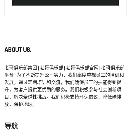
ABOUT US.
老哥俱乐部集团|老哥俱乐部|老哥俱乐部官网|老哥俱乐部
平台|为了不断提升公司实力，我们高度重视员工的培训和
发展。通过定期培训和交流，我们确保员工的技能得到提
升，为客户提供更优质的服务。我们积极参与社会创新项
目，解决全球性挑战。我们积极支持环保倡议，降低碳排
放，保护地球。
导航