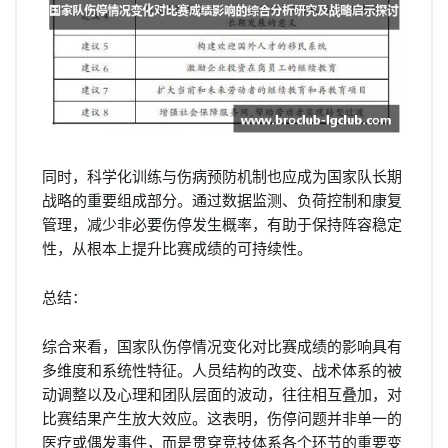
同时，科学化训练与伤病预防机制也应成为国家队长期
战略的重要组成部分。通过数据监测、负荷控制和康复
管理，减少非必要伤停发生概率，有助于保持阵容稳定
性，从根本上提升比赛成绩的可持续性。
总结：
综合来看，国家队伤停情况变化对比赛成绩的影响具有
多维度和系统性特征。人员结构的改变、战术体系的被
动调整以及心理和团队层面的波动，往往相互叠加，对
比赛结果产生放大效应。这表明，伤停问题并非单一的
医疗或偶发事件，而是贯穿竞技体系各个环节的重要变