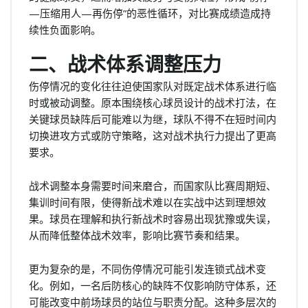
—压缩用人—再伤停”的恶性循环，对比赛成绩造成持
续性负面影响。
二、战术体系调整压力
伤停情况的变化往往迫使国家队对既定战术体系进行临
时或被动调整。原本围绕核心球员设计的战术打法，在
关键球员缺阵后可能难以为继，球队不得不在短时间内
切换进攻方式或防守策略，这对战术执行力提出了更高
要求。
战术调整本身需要时间来磨合，而国家队比赛周期短、
集训时间有限，使得新战术难以在实战中达到理想效
果。球员在理解和执行新战术时容易出现犹豫或失误，
从而降低整体战术效率，影响比赛节奏和结果。
更为复杂的是，不同伤停情况可能引发连锁式战术变
化。例如，一名后防核心的缺阵不仅影响防守体系，还
可能改变中前场球员的站位与职责分配。这种多层次的