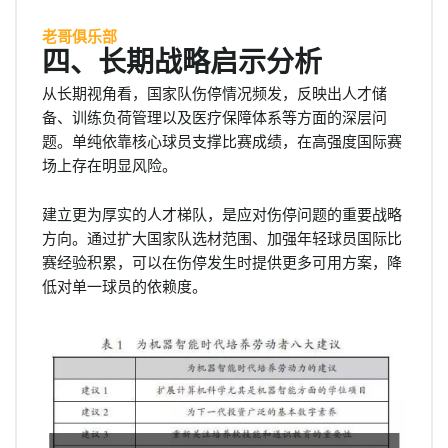
老哥俱乐部
四、长期战略启示分析
从长期视角看，国家队伤停情况频发，反映出人才储
备、训练负荷管理以及医疗保障体系等方面的深层问
题。单纯依靠核心球员支撑比赛成绩，在高强度国际赛
场上存在明显风险。
建立更为厚实的人才梯队，是应对伤停问题的重要战略
方向。通过扩大国家队选材范围、加强年轻球员国际比
赛经验积累，可以在伤停发生时提供更多可用方案，降
低对单一球员的依赖度。